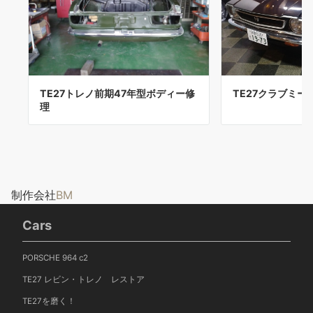
TE27クラブミー
TE27トレノ前期47年型ボディー修
理
制作会社
BM
Cars
PORSCHE 964 c2
TE27 レビン・トレノ レストア
TE27を磨く！