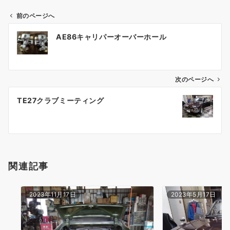
前のページへ
投
AE86キャリパーオーバーホール
稿
ナ
ビ
ゲ
次のページへ
ー
TE27クラブミーティング
シ
ョ
ン
関連記事
2023年11月17日
2023年5月17日