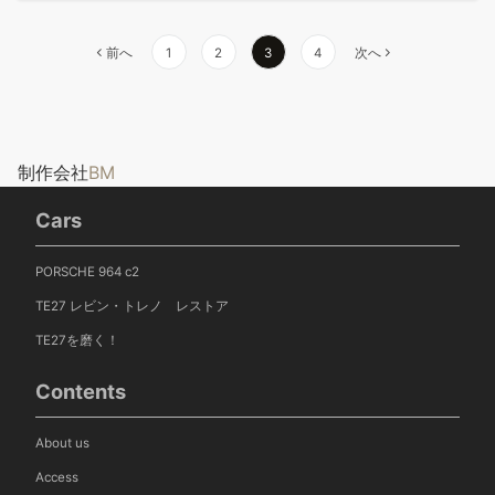
前へ
1
2
3
4
次へ
制作会社
BM
Cars
PORSCHE 964 c2
TE27 レビン・トレノ レストア
TE27を磨く！
Contents
About us
Access