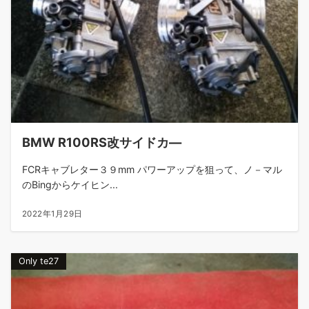
BMW R100RS改サイドカ―
FCRキャブレター３９mm パワーアップを狙って、ノ－マル
のBingからケイヒン...
2022年1月29日
Only te27